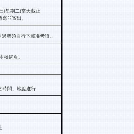
。
日
星期二
當天截止
(
)
填寫並寄出。
通過者須自行下載准考證。
本校網頁。
之時間、地點進行
止