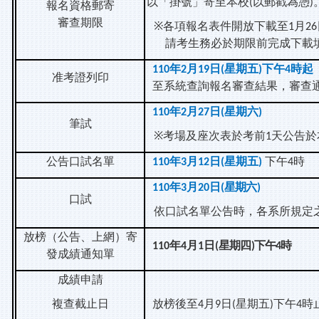
以「掛號」寄至本校
以郵戳為憑
(
)
報名資格郵寄
審查期限
※
各項報名表件開放下載至
月
1
26
請考生務必於期限前完成下載
年
月
日
星期五
下午
時起
110
2
19
(
)
4
准考證列印
至系統查詢報名審查結果，審查
年
月
日
星期六
110
2
27
(
)
筆試
※
考場及座次表於考前
天公告於
1
公告口試名單
年
月
日
星期五
下午
時
110
3
12
(
)
4
年
月
日
星期六
110
3
20
(
)
口試
依口試名單公告時，各系所規定
放榜（公告、上網）寄
年
月
日
星期四
下午
時
110
4
1
(
)
4
發成績通知單
成績申請
複查截止日
放榜後至
月
日
星期五
下午
時
4
9
(
)
4