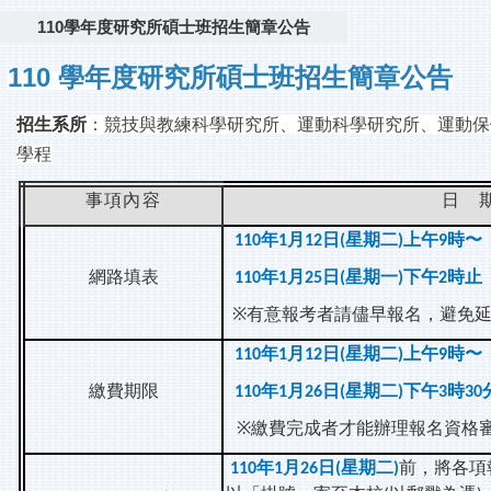
110學年度研究所碩士班招生簡章公告
110
學年度研究所碩士班招生簡章公告
招生系所
：競技與教練科學研究所、運動科學研究所、運動保
學程
事項內容
日
年
月
日
星期二
上午
時〜
110
1
12
(
)
9
網路填表
年
月
日
星期一
下午
時止
110
1
25
(
)
2
※
有意報考者請儘早報名，避免
年
月
日
星期二
上午
時〜
110
1
12
(
)
9
繳費期限
年
月
日
星期二
下午
時
110
1
26
(
)
3
30
※
繳費完成者才能辦理報名資格
年
月
日
星期二
前，將各項
110
1
26
(
)