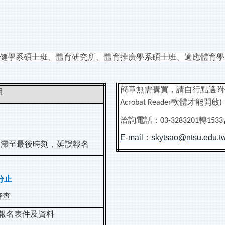
健學系碩士班、體育研究所、體育推廣學系碩士班、適應體育學
簡章無需購買，請自行點選附
期
軟體才能開啟
Acrobat Reader
)
洽詢電話：
轉
03-3283201
1533
E-mail
：
skytsao@ntsu.edu.t
延滯至最後時刻，延誤報名
分止
審查
報名表件及資料