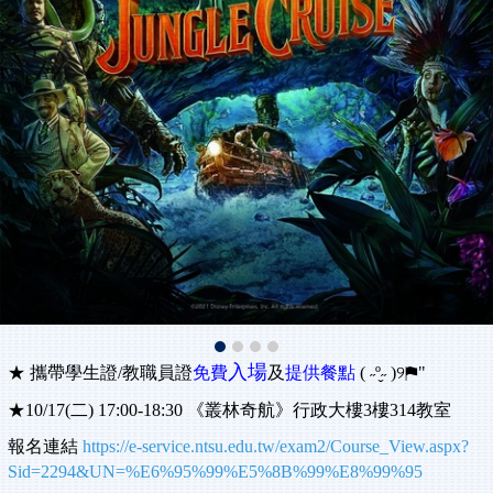
入場
★ 攜帶學生證/教職員證
免費
及
提
供餐點
( ˶º̬˶ )୨⚑"
★
10/17(二) 17:00-18:30 《叢林奇航》
行政大樓3樓314教室
報名連結
https://e-service.ntsu.edu.tw/exam2/Course_View.aspx?
Sid=2294&UN=%E6%95%99%E5%8B%99%E8%99%95