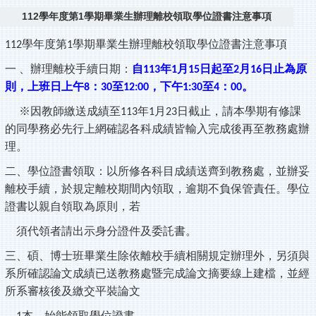
112學年度第1學期畢業生辦理離校領取學位證書注意事項
學年度第
學期畢業生辦理離校領取學位證書注意事項
112
1
一
、辦理離校手續日期：
自
年
月
日起至
月
日止為原
113
1
15
2
16
則，上班日上午
：
至
，下午
至
：
。
8
30
12:00
1:30
4
00
※因教師繳送成績至
年
月
日截止，請本學期有修課
113
1
23
的同學務必先行上網確認各科成績皆輸入完成後再至教務處辦
理。
二、學位證書領取：以所修各科目成績送齊到教務處，並辦妥
離校手續，於規定離校期間內領取，逾期不負保管責任。學位
證書以親自領取為原則，若
須代領者請出示身分證件及委託書。
三、碩、博士班畢業生除依離校手續相關規定辦理外，另須與
系所確認論文成績已送教務處暨完成論文摘要線上建檔，並經
所系審核後及繳交平裝論文
本，始能領取學位證書。