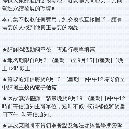
提供大家舒適的交換場地，凝聚體大向心力，共同
營造永續發展的環境♥
本市集不收取任何費用，純交換或直接贈予，讓有
需要的人找到他真正需要的物品。
-
★請詳閱活動簡章後，再進行表單填寫
★報名期限自9月2日(星期一)至9月15日(星期日)晚
上12時截止
★錄取通知信將於9月16日(星期一)中午12時寄發至
申請攤主
校內電子信箱
★因故無法擺攤，請最晚於9月19日(星期四)中午12
時前寄信通知主辦單位，逾時不候! 候補補位將於當
日下午1時寄信通知。
★無故棄攤將不得領取餐點及無法參與當學期營隊