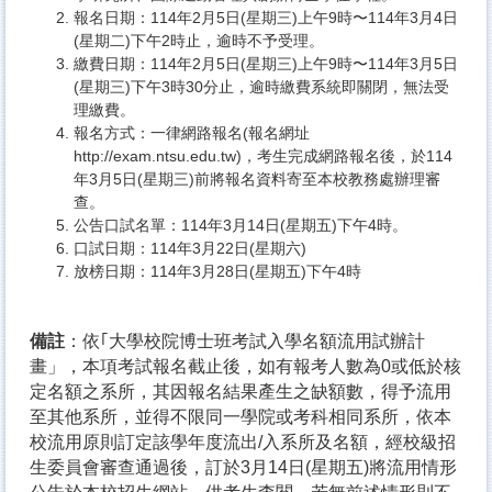
報名日期：114年2月5日(星期三)上午9時〜114年3月4日
(星期二)下午2時止，逾時不予受理。
繳費日期：114年2月5日(星期三)上午9時〜114年3月5日
(星期三)下午3時30分止，逾時繳費系統即關閉，無法受
理繳費。
報名方式：一律網路報名(報名網址
http://exam.ntsu.edu.tw
)，考生完成網路報名後，於114
年3月5日(星期三)前將報名資料寄至本校教務處辦理審
查。
公告口試名單：114年3月14日(星期五)下午4時。
口試日期：114年3月22日(星期六)
放榜日期：114年3月28日(星期五)下午4時
備註
：依｢大學校院博士班考試入學名額流用試辦計
畫」，本項考試報名截止後，如有報考人數為0或低於核
定名額之系所，其因報名結果產生之缺額數，得予流用
至其他系所，並得不限同一學院或考科相同系所，依本
校流用原則訂定該學年度流出/入系所及名額，經校級招
生委員會審查通過後，訂於3月14日(星期五)將流用情形