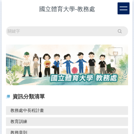
跳
國立體育大學-教務處
到
主
要
內
搜尋
容
區
資訊分類清單
教務處中長程計畫
教育訓練
教務章則