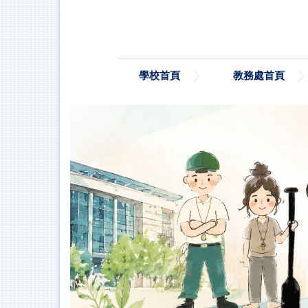
跳
到
主
要
內
學校首頁
教務處首頁
容
區