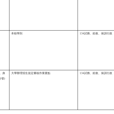
本校學則
134試務、銓敘、保訓行政
、身
大學辦理招生規定審核作業要點
134試務、銓敘、保訓行政
發)