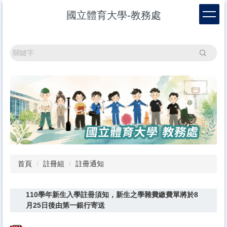
跳
國立體育大學-教務處
到
主
要
內
搜尋
容
區
首頁
註冊組
註冊通知
110學年新生入學註冊須知，新生之學雜費繳費單將於8
月25日後由第一銀行寄送