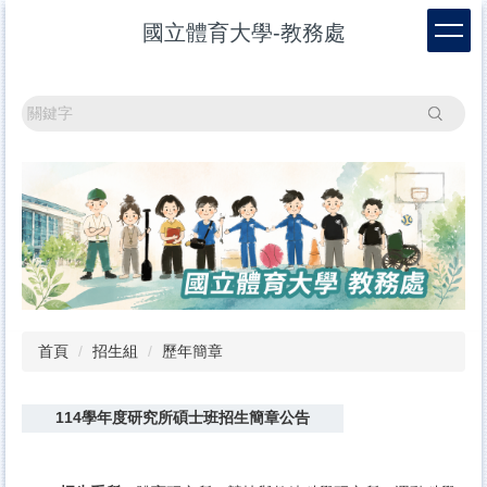
跳
國立體育大學-教務處
到
主
要
內
搜尋
容
區
首頁
招生組
歷年簡章
114學年度研究所碩士班招生簡章公告