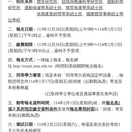
一、
招生系所
：
體育研究所
、
競技與教練科學研究所
、
運動科學
研究所
、
運動保健學系碩士班
、
體育推廣學系碩士班
、
休閒產業經營學系碩士班
、
國際體育事務碩士學
位學程
二、
報名日期
：113年12月26日(星期四)上午9時〜114年2月12日
(星期三)下午2時止，逾時不予受理。
三、
繳費期限
：113年12月26日(星期四)上午9時〜114年2月13日
(星期四)下午3時30分止，逾時不予受理。
四、
報名方式
：一律線上報名，報名網
址
http://exam.ntsu.edu.tw
(時間到系統關閉無法報名)
五、
同等學力審查：
填妥本校「同等學力資格認定申請書」，檢
附證明文件114年1月17日(星期五)前掛號（以郵戳為憑）寄送至
本校教務處
(已取得學士學位者及應屆畢業生免申請)
五、
郵寄報名資料時間
：114年2月13日(星期四)前，將
報名表2
張
及
系所指定繳交資料表件
及使用
報名專用封面
以「掛號」寄至
本校(以郵戳為憑)
六：
筆試日期
：114年2月22日(星期六)，考場及座次表於考前1
天公告於本校網頁