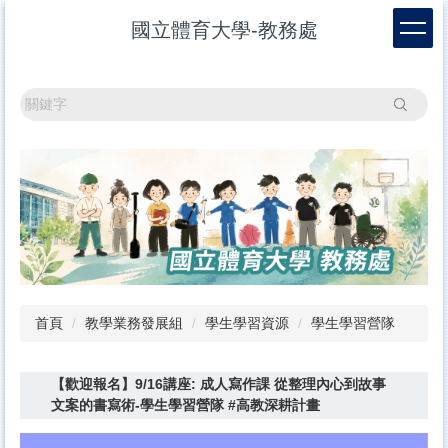
跳
國立體育大學-教務處
到
主
要
內
搜尋
容
區
首頁
教學業務發展組
學生學習資源
學生學習營隊
【歡迎報名】9/16講座: 成人寫作課 從整理內心到故事
文案的書寫術-學生學習營隊 #高教深耕計畫