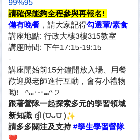
99%95
請確保能夠全程參與再報名!
備有晚餐
，請大家記得
勾選葷/素食
講座地點: 行政大樓3樓315教室
講座時間: 下午17:15-19:15
-
講座開始前15分鐘開放入場、用餐
歡迎與老師進行互動，會有小禮物
呦!
^
⑉
･-･
⑉
^
੭
跟著營隊一起探索多元的學習領域
ദ്ദി (⩌ᴗ⩌ )
新知識
請多多關注及支持
#學生學習營隊