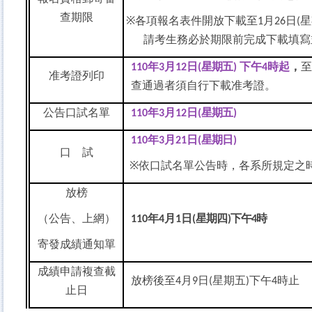
查期限
※
各項報名表件開放下載至
月
日
星
1
26
(
請考生務必於期限前完成下載填寫
年
月
日
星期五
下午
時起
，
至
110
3
12
(
)
4
准考證列印
查通過者須自行下載准考證。
公告口試名單
年
月
日
星期五
110
3
12
(
)
年
月
日
星期日
110
3
21
(
)
口
試
※
依口試名單公告時，各系所規定之
放榜
（公告、上網）
年
月
日
星期四
下午
時
110
4
1
(
)
4
寄發成績通知單
成績申請複查截
放榜後至
月
日
星期五
下午
時止
4
9
(
)
4
止日