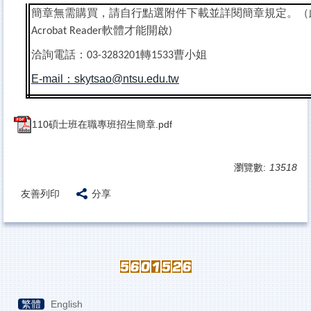
簡章無需購買，請自行點選附件下載並詳閱簡章規定。（
軟體才能開啟
Acrobat Reader
)
洽詢電話：
轉
曹小姐
03-3283201
1533
E-mail
：
skytsao@ntsu.edu.tw
110碩士班在職專班招生簡章.pdf
瀏覽數:
13518
友善列印
分享
繁體
English