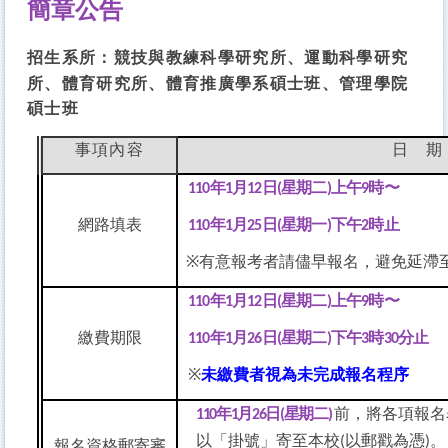
簡章公告
招生系所：
競技與教練科學研究所、運動科學研究
所、體育研究所、體育推廣學系碩士班、管理學院
碩士班
事項內容
日
期
年
月
日
星期二
上午
時〜
110
1
12
(
)
9
網路填表
年
月
日
星期一
下午
時止
110
1
25
(
)
2
※
有意報考者請儘早報名，避免延滯
年
月
日
星期二
上午
時〜
110
1
12
(
)
9
繳費期限
年
月
日
星期二
下午
時
分止
110
1
26
(
)
3
30
※
未繳費者視為未完成報名程序
年
月
日
星期二
前，將各項報名
110
1
26
(
)
以「掛號」寄至本校
以郵戳為憑
。
(
)
報名資格郵寄審