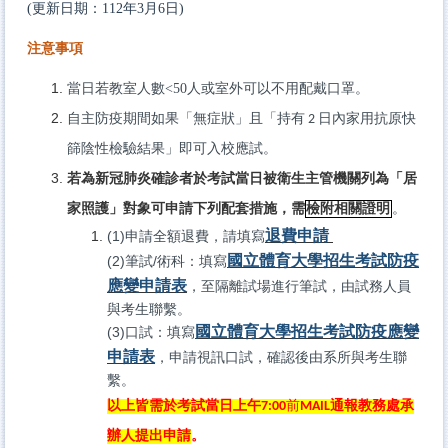
(更新日期：112年3月6日)
注意事項
當日若教室人數<50人或室外可以不用配戴口罩
。
自主防疫期間如果「無症狀」且「持有
日內家用抗原快
2
篩陰性檢驗結果」即可入校應試。
若為新冠肺炎確診者於考試當日被衛生主管機關列為「居
家照護」對象可申請下列配套措施，需
檢附相關證明
。
退費申請
(1)申請全額退費，請填寫
國立體育大學招生考試防疫
(2)筆試/術科：填寫
應變申請表
，至隔離試場進行筆試，由試務人員
與考生聯繫。
國立體育大學招生考試防疫應變
(3)口試：填寫
申請表
，申請視訊口試，確認後由系所與考生聯
繫。
以上皆需於考試當日上午
前
通報教務處承
7:00
MAIL
辦人提出申請
。