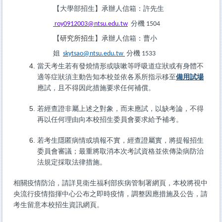
【大學部招生】
承辦人信箱：許先生
roy0912003@ntsu.edu.tw
分機 1504
研究所招生
【
】
承辦人信箱：曹小
姐
skytsao@ntsu.edu.tw
分機 1533
當天考生若有發燒情形或咳嗽等呼吸道症狀或有身體不
適等症狀須主動告知本校並依各系所指示移至
備用試場
應試，且不得因此措施要求任何補償。
若經查證非屬上述之對象，而未應試，以缺考論，不得
再以任何理由向本校招生委員會要求給予補考。
若考生隱匿病情或填報不實，經查證屬實，將提報招生
委員會審議；最重將取消本次考試資格並依傳染病防治
法規定採取法律措施。
相關疫情防治，請詳見衛生福利部疾病管制署網頁，本校將視中
央流行疫情指揮中心公布之即時疫情，調整因應措施及公告，請
考生留意本校招生資訊網頁。