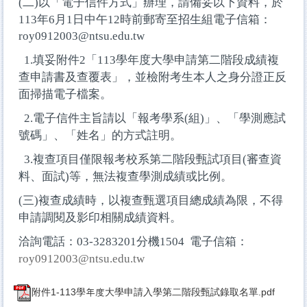
(
二)以「電子信件方式」辦理，請備妥以下資料，於
113年6月1日中午12時前郵寄至招生組電子信箱：
roy0912003@ntsu.edu.tw
1.
填妥附件2「113學年度大學申請第二階段成績複
查申請書及查覆表」，並檢附考生本人之身分證正反
面掃描電子檔案。
2.
電子信件主旨請以「報考學系(組)」、「學測應試
號碼」、「姓名」的方式註明。
3.
複查項目僅限報考校系第二階段甄試項目(審查資
料、面試)等，無法複查學測成績或比例。
(
三)複查成績時，以複查甄選項目總成績為限，不得
申請調閱及影印相關成績資料。
洽詢電話：03-3283201分機1504 電子信箱：
roy0912003@ntsu.edu.tw
附件1-113學年度大學申請入學第二階段甄試錄取名單.pdf