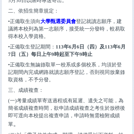
5月30日以限時專送寄出。
二、依招生簡章規定：
•正備取生須向
大學甄選委員會
登記就讀志願序，建
議將本校列為第一志願序
，接受統一分發時
，較易取
得本校入學資格。
•
正備取生
登記期間：
113年6月6日（四）及113年6月
7日（五）每日上午9時起至下午9時止
•
正備取生
無論錄取單一校系或多個校系，均須於登
記期間內完成網路就讀志願序登記，否則視同放棄錄
取資格，不予分發。
三、成績複查：
(
一)考量成績單寄送過程或有延遲、遺失之可能，為
簡省成績複查時間，欲申請成績複查之考生於放榜後
即可逕向本校提出複查申請，申請時無需檢附成績
。
單