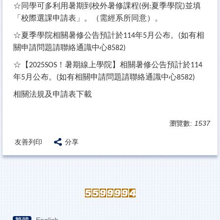
☆
同學可多利用暑期到校外暑修課程
例
夏季學院
並填
(
:
)
「校際選課申請表」。（需經系所同意）。
☆夏季學院相關暑修公告預計於
年
月公布。
如有相
114
5
(
關申請問題請聯絡通識中心
8582)
☆【
！暑期線上學院】相關暑修公告預計於
2025SOS
114
年
月公布。
如有相關申請問題請聯絡通識中心
5
(
8582)
相關法規及申請表下載
瀏覽數:
1537
友善列印
分享