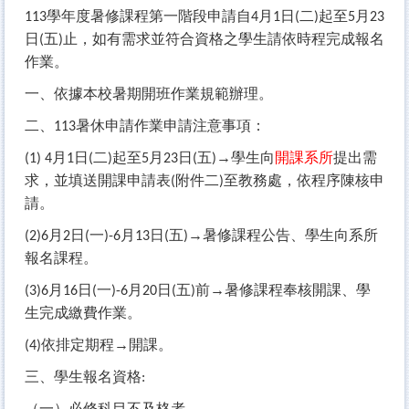
學年度暑修課程第一階段申請自
月
日
二
起至
月
113
4
1
(
)
5
23
日
五
止，如有需求並符合資格之學生請依時程完成報名
(
)
作業。
一、依據本校暑期開班作業規範辦理。
二、
暑休申請作業申請注意事項：
113
月
日
二
起至
月
日
五
→學生向
開課系所
提出需
(1) 4
1
(
)
5
23
(
)
求，並填送開課申請表
附件二
至教務處，依程序陳核申
(
)
請。
月
日
一
月
日
五
→暑修課程公告、學生向系所
(2)6
2
(
)-6
13
(
)
報名課程。
月
日
一
月
日
五
前→暑修課程奉核開課、學
(3)6
16
(
)-6
20
(
)
生完成繳費作業。
依排定期程→開課。
(4)
三、學生報名資格
:
（一）必修科目不及格者。