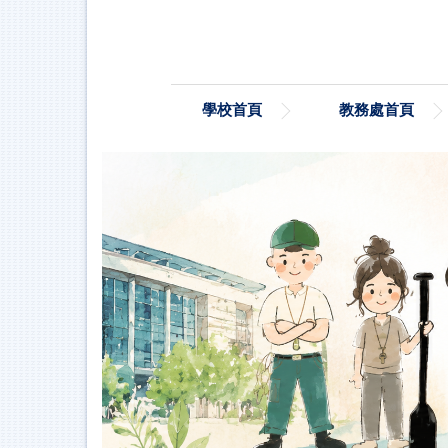
跳
到
主
要
內
學校首頁
教務處首頁
容
區