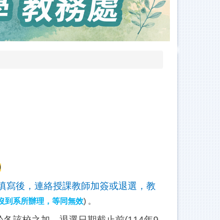
)
填寫後，連絡授課教師加簽或退選，教
沒到系所辦理，等同無效
)
。
該校之加、退選日期截止前(114年9