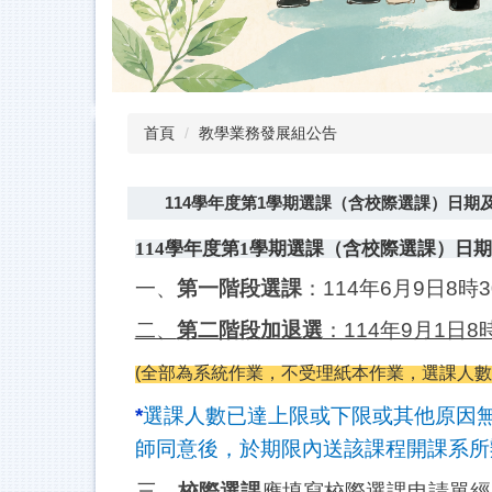
首頁
教學業務發展組公告
114學年度第1學期選課（含校際選課）日期
學年度第
學期選課（含校際選課）日期
114
1
一、
第一階段選課
：114年6月9日8時3
二、
第二階段加退選
：114年9月1日8時
(
全部為系統作業，不受理紙本作業，選課人數已
*
選課人數已達上限或下限或其他原因
師同意後，於期限內送該課程開課系所
三、
校際選課
應填寫校際選課申請單經