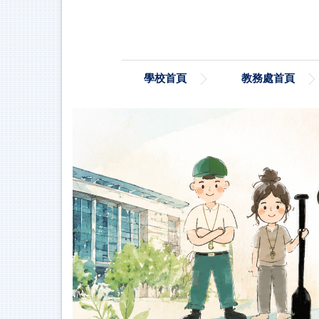
跳
到
主
要
內
學校首頁
教務處首頁
容
區