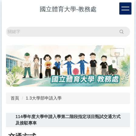
跳
國立體育大學-教務處
到
主
要
內
搜尋
容
區
首頁
1.3大學部申請入學
114學年度大學申請入學第二階段指定項目甄試交通方式
及接駁專車