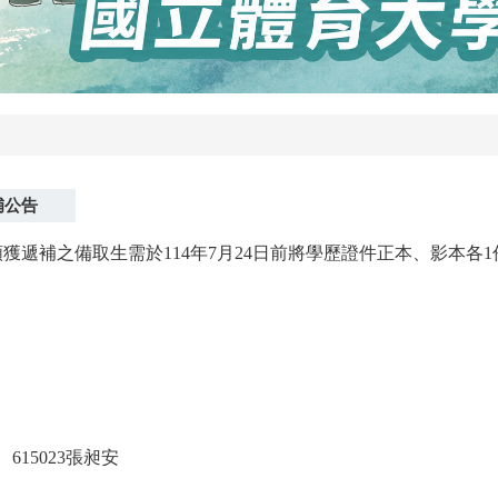
補公告
額獲遞補之備取生需於114年7月24日前將學歷證件正本、影本
 615023張昶安