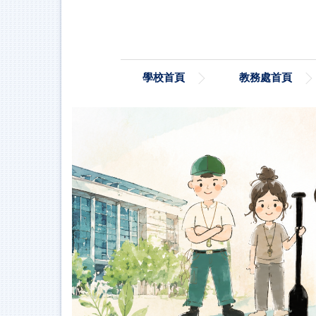
跳
到
主
要
內
學校首頁
教務處首頁
容
區