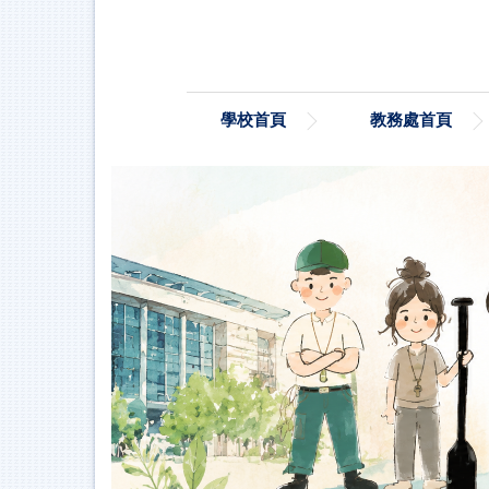
跳
到
主
要
內
學校首頁
教務處首頁
容
區