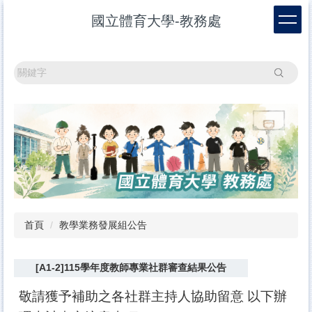
跳
國立體育大學-教務處
到
主
要
內
搜尋
容
區
首頁
教學業務發展組公告
[A1-2]115學年度教師專業社群審查結果公告
敬請獲予補助之各社群主持人協助留意 以下辦