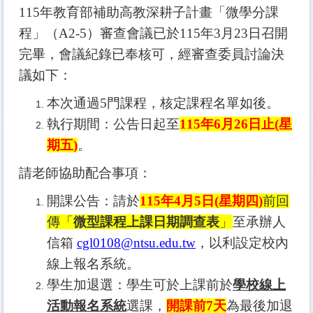
115
年教育部補助高教深耕子計畫「微學分課
程」（A2-5）審查會議已於115年3月23日召開
完畢，會議紀錄已奉核可，經審查委員討論決
議如下：
本次通過5門課程，核定課程名單如後。
執行期間：公告日起至
115
年6月26日止(星
期五)
。
請老師協助配合事項：
開課公告：請於
115
年4月5日(星期四)
前回
傳「
微型課程上課日期調查表
」
至承辦人
信箱
cgl0108@ntsu.edu.tw
，以利設定校內
線上報名系統。
學生加退選：學生可於上課前於
學校線上
活動報名系統
選課，
開課前7天
為最後加退