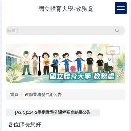
跳
國立體育大學-教務處
到
主
要
內
搜尋
容
區
首頁
教學業務發展組公告
[A2-5]114-2學期微學分課程審查結果公告
各位師長您好，