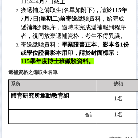
115年4月7日截止。
獲遞補之備取生(名單如附下)，請於
115
年
7月7日(星期二)前寄送
繳驗資料
，始完成
遞補報到程序，逾時未完成遞補報到程序
者，視同放棄遞補資格，考生不得異議。
寄送繳驗資料：
畢業證書正本、影本各1份
或學位證書影本用印，請於封面標示：
115學年度
博士班
繳驗資料
。
遞補資格之備取生名單
系所
缺額
體育研究所運動教育組
1
名
1
名
合計