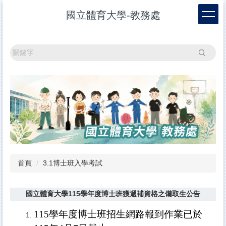
跳
國立體育大學-教務處
到
主
要
內
搜尋
容
區
首頁
3.1博士班入學考試
國立體育大學115學年度博士班獲遞補資格之備取生公告
115
學年度博士班招生網路報到作業已於