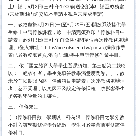
上申請，
月
日
三
中午
前送交紙本申請至教務處
6
3
(
)
12:00
未於期限內送交紙本申請本視為未完成申請
。
(
)
一、教務處於
月
日
一
至
月
日
五
開放系統提供學
4
27
(
)
5
29
(
)
生線上申請停修課程，線上申請完須列印「停修科目申
請表」於
月
日
三
中午前會簽相關單位再送達教務處辦
6
3
(
)
理。
登入網址：
操作作手
(
http://one.ntsu.edu.tw/portal/)
置已於教務處首頁
教育訓練
學生申請停修作業手冊。
/
/
二、
依「國立體育大學學生選課須知」第三點第二款略
以：「經核准者，學生免填答教學滿意度問卷。」，故
未於前揭期限內將「停修科目申請表」送達教務處辦理
者，恕不受理，以免因不及設定停修課程，致影響學生
填答教學評量的正確性。
三、
停修規定：
一
停修科目數一學期以一科為限，停修科目之學分數
(
)
不計入該學期修習學分總數，學生可於畢業前重修該停
修科目。