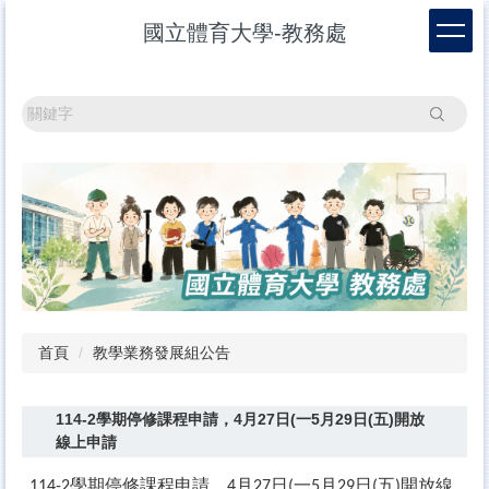
跳
國立體育大學-教務處
到
主
要
內
搜尋
容
區
首頁
教學業務發展組公告
114-2學期停修課程申請，4月27日(一5月29日(五)開放
線上申請
學期停修課程申請，
月
日
一
月
日
五
開放線
114-2
4
27
(
5
29
(
)