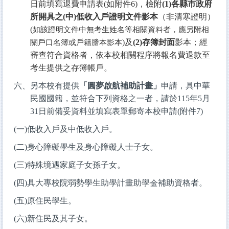
日前填寫退費申請表(如附件6)，檢附
(1)各縣市政府
所開具之(中)低收入戶證明文件影本
（非清寒證明）
(
如該證明文件中無考生姓名等相關資料者，應另附相
)及
(2)存簿封面
影本；經
關戶口名簿或戶籍謄本影本
審查符合資格者，依本校相關程序將報名費退款至
考生提供之存簿帳戶。
六、另本校有提供
「圓夢啟航補助計畫」
申請，具中華
民國國籍，並符合下列資格之一者，請於115年5月
31日前備妥資料並填寫表單郵寄本校申請(附件7)
(
一)低收入戶及中低收入戶。
(
二)身心障礙學生及身心障礙人士子女。
(
三)特殊境遇家庭子女孫子女。
(
四)具大專校院弱勢學生助學計畫助學金補助資格者。
(
五)原住民學生。
(
六)新住民及其子女。