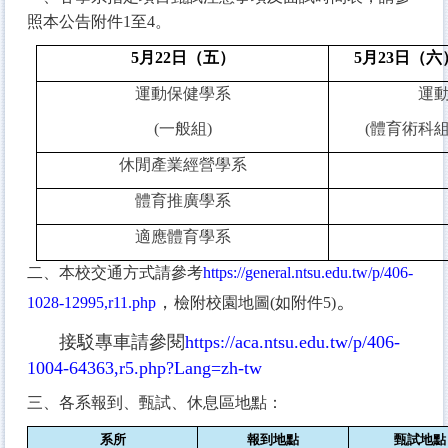
照本公告附件1至4。
5
月22日（五）
5
月23日（六
運動保健學系
運
(一般組)
(體育術科
休閒產業經營學系
體育推廣學系
適應體育學系
二、本校交通方式請參考
https://general.ntsu.edu.tw/p/406-
。
，
1028-12995,r11.php
檢附校園地圖(如附件5)
接駁專車請參閱
https://aca.ntsu.edu.tw/p/406-
1004-64363,r5.php?Lang=zh-tw
三、各系報到、甄試、休息區地點：
系所
報到地點
甄試地點