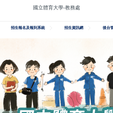
國立體育大學-教務處
招生報名及報到系統
招生資訊網
後台