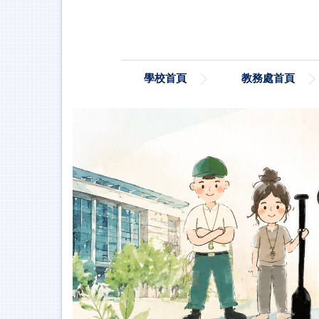
跳
到
主
要
內
學校首頁
教務處首頁
容
區