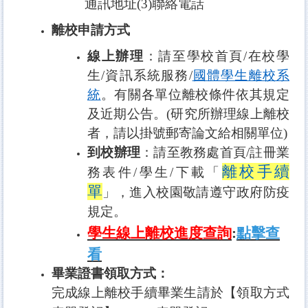
通訊地址(3)聯絡電話
離校申請方式
線上辦理
：請至學校首頁/在校學
生/資訊系統服務/
國
體學生離校系
統
。有關各單位離校條件依其規定
及近期公告。(研究所辦理線上離校
者，請以掛號郵寄論文給相關單位)
到校辦理
：請至教務處首頁/註冊業
離校手續
務表件/學生/下載
「
單
」
，
進入校園敬請遵守政府防疫
規定。
學生線上離校進度查詢
:
點擊查
看
畢業證書領取方式：
完成線上離校手續畢業生請於
【領取方式