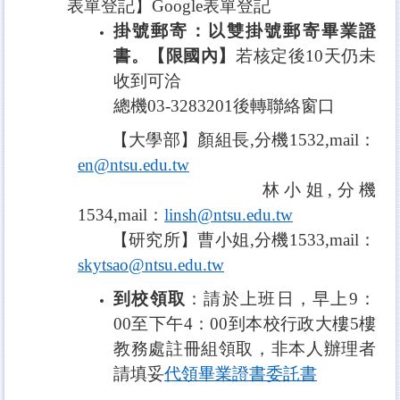
表單登記】
Google
表單
登記
掛號郵寄：以雙掛號郵寄畢業證
書。【限國內】
若核定後10天仍未
收到可洽
總機03-3283201後轉聯絡窗口
【大學部】
顏組長,
分機1532,mail：
en@ntsu.edu.tw
林小姐
,
分機
1534
,
mail：
linsh@ntsu.edu.tw
【研究所】
曹小姐
,
分機1533
,mail：
skytsao@ntsu.edu.tw
到校領取
：
請於上班日，早上9：
00至下午4：00到本校行政大樓5樓
教務處註冊組領取
，非本人辦理者
請填妥
代領畢業證書委託書