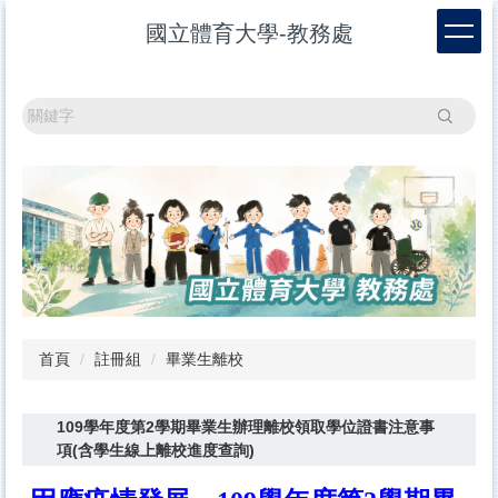
跳
國立體育大學-教務處
到
主
要
內
搜尋
容
區
首頁
註冊組
畢業生離校
109學年度第2學期畢業生辦理離校領取學位證書注意事
項(含學生線上離校進度查詢)