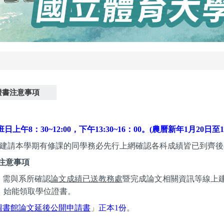
證書注意事項
上班日上午8：30~12:00，下午13:30~16：00。(農曆新年1月20日
建請本學期有修課的同學務必先行上網確認各科成績皆已到齊後
注意事項
，需與系所確認
論文成績已送教務處
暨完成論文相關資訊等線上
，始能領取學位證書。
圖書館論文延後公開申請書
」
正本1份
。