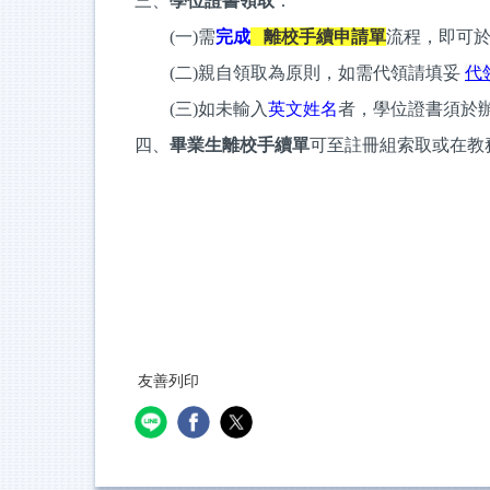
三、
學位證書領取
：
(一)需
完成
離校手續申請單
流程，即可
(二)
親自領取為原則，
如需代領請填妥
代
(三)
如未輸入
英文姓名
者，學位證書須於
四、
畢業生離校手續單
可至註冊組索取或在教
友善列印