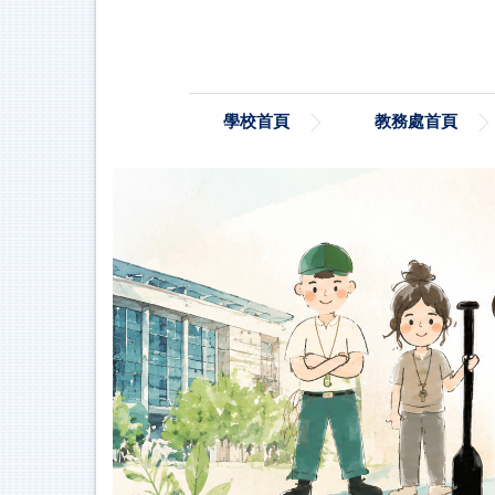
跳
到
主
要
內
學校首頁
教務處首頁
容
區