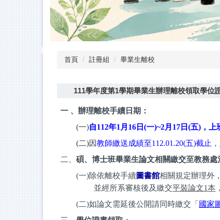
首頁
註冊組
畢業生離校
111學年度第1學期畢業生辦理離校領取學位
一 、辦理離校手續日期：
(一)
自112年1月16日(一)~2月17日(五)，
(二)
因
教師繳送成績至112.01.20(五)截止
，
二、
碩、博士班畢業生論文相關繳交至教務處
(一)
除依離校手續
圖書館
相關規定辦理外
並經所系審核後及繳交
平裝論文1本
(二)
如論文需延後公開請同時繳交「
國家