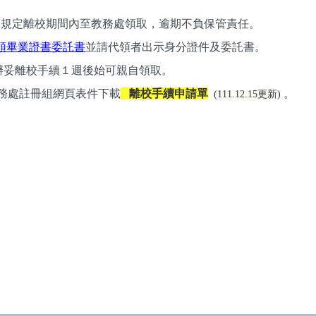
於規定離校期間內至教務處領取，逾期不負保管責任
。
領畢業證書委託書
並請
代領者出示身分證件及委託書。
辦妥離校手續１週後始可親自領取。
務處註冊組網頁表件下載
離校手續申請單
。
(111.12.15
更新)