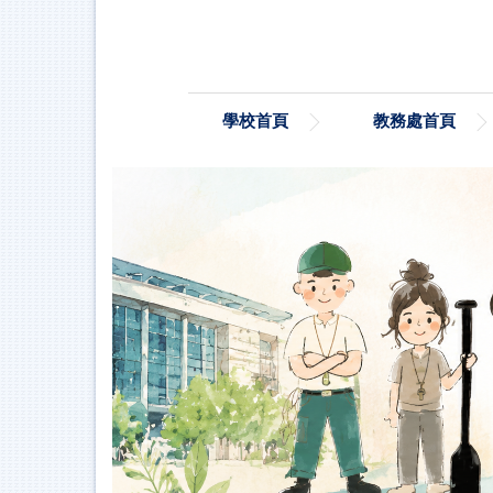
跳
到
主
要
內
學校首頁
教務處首頁
容
區