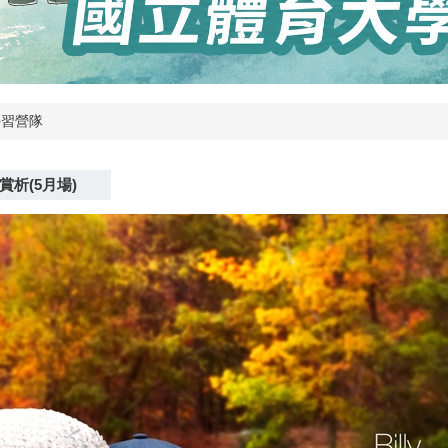
學習營隊
賞析(5月場)