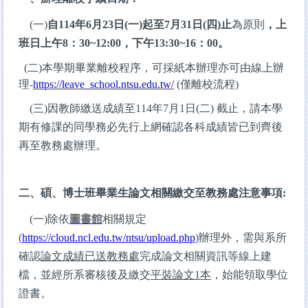
(一)
自114年6月23日(一)起至7月31日(四)止
為原則
，上
班日上午8：30~12:00，下午13:30~16：00。
(
二)
本學期畢業離校程序，可採紙本辦理亦可由線上辦
理-
https://leave_school.ntsu.edu.tw/
(
僅離校流程)
(三
)因教師繳送成績至114年7月1日(二) 截止，請本學
期有修課的同學務必先行上網確認各科成績皆已到齊後
再至教務處辦
理。
二、碩、博士班畢業生論文相關繳交至教務處注意事項:
(
一)除依
圖書館
相關規定
(
https://cloud.ncl.edu.tw/ntsu/upload.php
)
辦理外，需與系所
確認
論文成績已送教務處
完成論文相
關資訊等線上建
檔，並經所系審核後及繳交
平裝論文1本
，始能領取學位
證書。