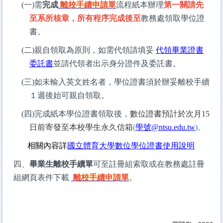
(一)需
完成
離校手續申請單
流程紙本辦理
第一關請先
至系所核章，所有程序完成後至
教務處領取學位證
書。
(
二)親自領取為原則，如需代領請填妥
代領畢業證書
委託書
並請代領者出示身分證件及委託書。
(
三)如未輸入英文姓名者，學位證書須於辦妥離校手續
１週後始可親自領取。
(
四)完成紙本學位證書領取後，
數位證書預計於次月15
日前寄發至本校學生永久信箱
(
學號@ntsu.edu.tw
)
。
相關內容詳
國立體育大學數位學位證書使用說明
四、
畢業生離校手續單
可至註冊組索取或在教務處註冊
組網頁表件下載
離校手續申請單
。