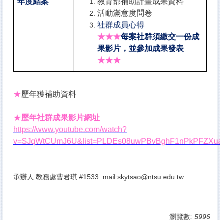
年度結案
教育部補助計畫成果資料
活動滿意度問卷
社群成員心得
每案社群須繳交一份成
★
★
★
果影片，並參加成果發表
★
★
★
★
歷年獲補助資料
歷年社群成果影片網址
★
https://www.youtube.com/watch?
v=SJqWtCUmJ6U&list=PLDEs08uwPBvBghF1nPkPFZXu
承辦人 教務處曹君琪 #1533 mail:
skytsao@ntsu.edu.tw
瀏覽數:
5996