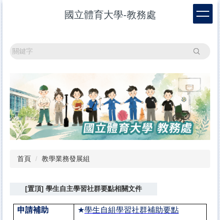
跳
國立體育大學-教務處
到
主
要
內
搜尋
容
區
首頁
教學業務發展組
[置頂] 學生自主學習社群要點相關文件
申請補助
★
學生自組學習社群補助要點