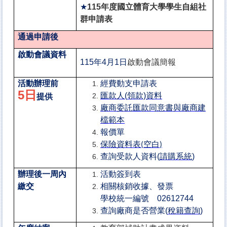
★
115年度國立體育大學學生自組社
群申請表
通過申請後
啟動會議資料
啟動會議簡報
115
年4月1日
活動辦理前
經費動支申請表
5日
匯款人(
領款)
資料
提供
廠商委託匯款同意書與廠商建
檔範本
報價單
保險資料表
空白
(
)
查詢受款人資料(
請購系統
)
辦理後一周內
活動簽到表
繳交
相關核銷收據、發票
學校統一編號 02612744
查詢廠商是否營業(
稅
籍查詢
)