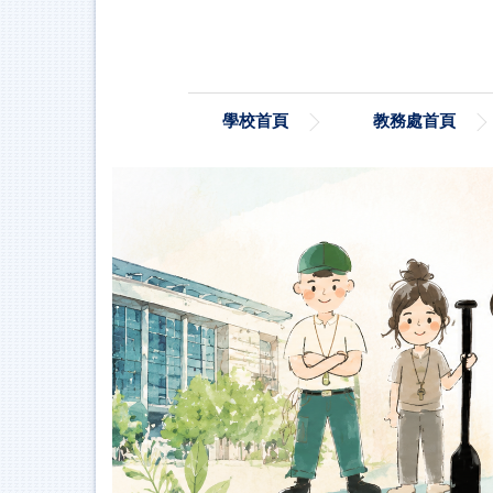
跳
到
主
要
內
學校首頁
教務處首頁
容
區