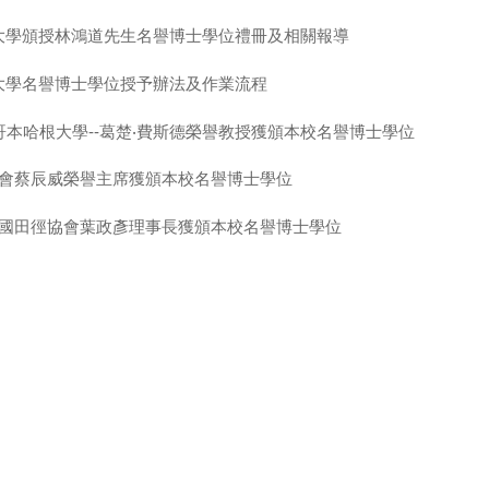
大學頒授林鴻道先生名譽博士學位禮冊及相關報導
大學名譽博士學位授予辦法及作業流程
丹麥哥本哈根大學--葛楚‧費斯德榮譽教授獲頒本校名譽博士學位
華奧會蔡辰威榮譽主席獲頒本校名譽博士學位
華民國田徑協會葉政彥理事長獲頒本校名譽博士學位