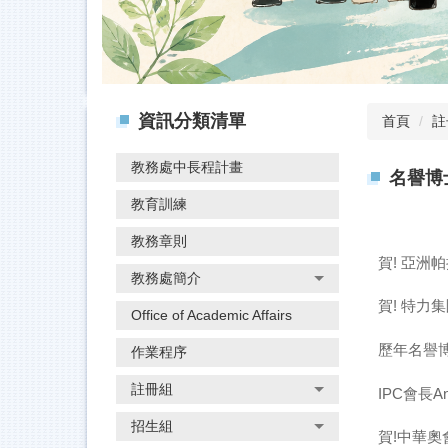
資訊分類清單
首頁
註
教務處中長程計畫
名譽博
教育訓練
教務章則
賀! 亞洲
教務處簡介
賀! 特
Office of Academic Affairs
歷年名譽
作業程序
註冊組
IPC會長An
招生組
賀!中華