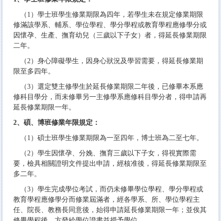
（1）學士班學生修業期限為四年，若學生未在規定修業期限
修滿該學系、輔系、學位學程、學分學程或教育學程應修學分或
因懷孕、生產、撫育幼兒（三歲以下子女）者，得延長修業期限
二年。
（2）身心障礙學生，因身心狀況及學習需要，得延長修業期
限至多四年。
（3）選定雙主修學生於延長修業期限二年後，已修畢本系應
修科目學分，而未修畢另一主修學系應修科目學分者，得申請再
延長修業期限一年。
2、碩、博班修業年限規定：
（1）碩士班學生修業期限為一至四年，博士班為二至七年。
（2）學生因懷孕、分娩、撫育三歲以下子女，得視實際需
要，檢具相關證明文件提出申請，經核准後，得延長修業期限至
多二年。
（3）學生完成學位考試，而仍未修畢學位學程、學分學程或
教育學程應修學分而修業屆滿者，經各學系、所、學位學程主
任、院長、教務長同意後，始得申請延長修業期限一年；並俟其
修畢學程後，方發給學位證書並授予學位。