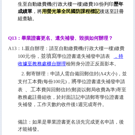
生至
自動繳費機(行政大樓一樓)繳費10/份
列印
歷年
成績單
，將
用螢光筆
全民國防課程標記
後送至註冊
組查驗。
Q13
：畢業證書更名、遺失補發、毀損如何辦理？
A13：1.親自辦理：請至自動繳費機(行政大樓一樓)繳費
並填寫
100元/份，
學位證書遺失補發申請表
，持
收據至教務處櫃台辦理
檢附身分證正反面影本。
2. 郵寄辦理：申請人需自備回郵信封(A4大小)，並
將
支付工本費(每份100元)，
學位證書遺失補發申請
、工本
表
費與回郵信封(郵資以郵局收費為準)寄至
教務處註冊組收，於封面註記申請郵寄學位證書遺
失補發，工作天數約收件後1週完成寄件。
備註：如果是畢業證書更名須先完成更名申請，後
才能補發。