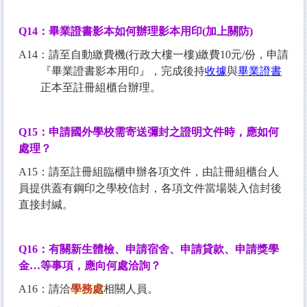
Q14
：畢業證書影本如何辦理影本用印
(
加上關防
)
A14：請至自動繳費機(行政大樓一樓)繳費10元/份，申請
『畢業證書影本用印』，完成後持
收據
與
畢業證書
正本至註冊組櫃台辦理。
Q15
：申請國外學校需寄送彌封之證明文件時，應如何
處理？
A15：請至註冊組臨櫃申辦各項文件，由註冊組櫃台人
員提供蓋有鋼印之學校信封，各項文件當場裝入信封後
直接封緘。
Q16
：有關新生體檢、申請宿舍、申請貸款、申請獎學
金
…
等事項，應向何處洽詢？
A16：請洽
學務處
相關人員。