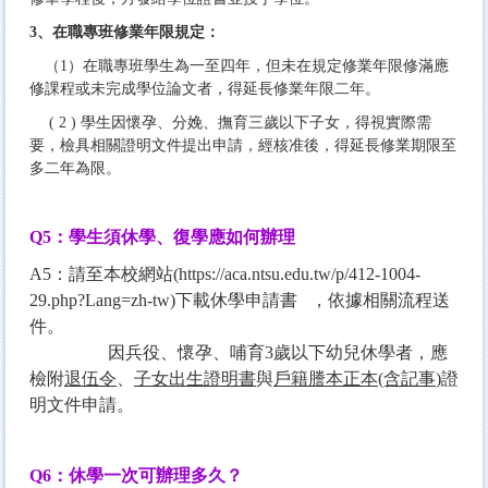
3、在職專班修業年限規定：
（1）在職專班學生為一至四年，但未在規定修業年限修滿應
修課程或未完成學位論文者，得延長修業年限二年。
( 2 ) 學生因懷孕、分娩、撫育三歲以下子女，得視實際需
要，檢具相關證明文件提出申請，經核准後，得延長修業期限至
多二年為限。
Q5
：學生須休學、復學應如何辦理
A5：請至本校網站
(
https://aca.ntsu.edu.tw/p/412-1004-
29.php?Lang=zh-tw
)
下載
休學申請書
，依據相關流程送
件。
因兵役、懷孕、哺育
3歲以下幼兒休學者，應
檢附
退伍令
、
子女出生證明書
與
戶籍謄本正本(含記事
)
證
明文件申請。
Q6
：休學一次可辦理多久？