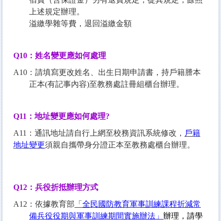
上述規定辦理。
溢繳學雜等費，退回溢繳金額
Q10
：姓名變更應如何處理
A10：請填寫
更改姓名、出生日期申請書
，持戶籍謄本
正本(有記事內容)至教務處註冊組櫃台辦理。
Q11
：地址變更應如何處理?
A11：通訊地址請自行上網至校務資訊系統修改，
戶籍
地址變更
須親自攜帶身分證正本至教務處櫃台辦理。
Q12
：兵役折抵辦理方式
A12：依據教育部
「
全民國防教育軍事訓練課程折減常
備
兵役
役期與軍事訓練期間實施辦法」
辦理，請學