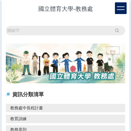
跳
國立體育大學-教務處
到
主
要
內
搜尋
容
區
資訊分類清單
教務處中長程計畫
教育訓練
教務章則