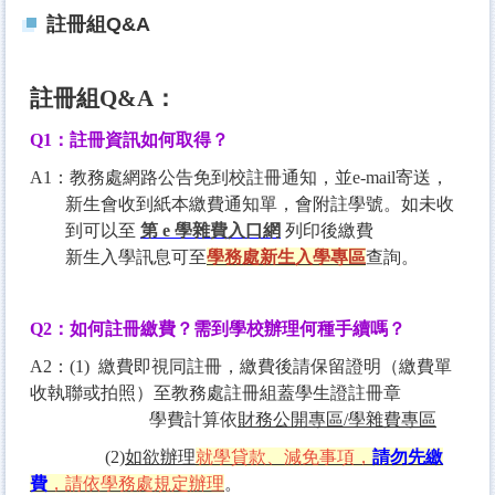
註冊組Q&A
註冊組
Q&A
：
Q1
：註冊資訊如何取得？
A1：教務處網路公告免到校註冊通知，並e-mail寄送，
新生會收到紙本繳費通知單，會附註學號。如未收
到可以至
第 e
學雜費入口網
列印後繳費
新生入學訊息可至
學務處新生入學專區
查詢。
Q2
：如何註冊繳費
？
需到學校辦理何種手續嗎？
A2：(1) 繳費即視同註冊，繳費後請保留證明（繳費單
收執聯或拍照）至教務處註冊組蓋學生證註冊章
學費計算依
財務公開專區/學雜費專區
(2)
如欲辦理
就學貸款、減免事項，
請勿先繳
費
，請依學務處規定辦理
。