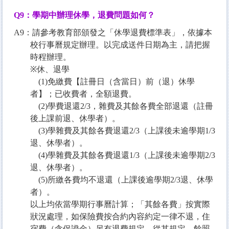
Q9
：學期中辦理休學，退費問題如何？
A9：請參考教育部頒發之「休學退費標準表」，依據本
校行事曆規定辦理。以完成送件日期為主，請把握
時程辦理。
※
休、退學
(1)免繳費【註冊日（含當日）前（退）休學
者】；已收費者，全額退費。
(2)學費退還2/3，雜費及其餘各費全部退還（註冊
後上課前退、休學者）。
(3)學雜費及其餘各費退還2/3（上課後未逾學期1/3
退、休學者）。
(4)學雜費及其餘各費退還1/3（上課後未逾學期2/3
退、休學者）。
(5)所繳各費均不退還（上課後逾學期2/3退、休學
者）。
以上均依當學期行事曆計算；「其餘各費」按實際
狀況處理，如保險費按合約內容約定一律不退，住
宿費（含保證金）另有退費規定，從其規定，餘照