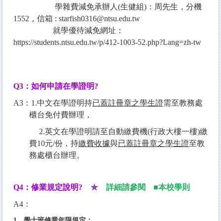
學雜費減免承辦人(生健組)：周先生，分機
1552，信箱 : starfish0316@ntsu.edu.tw
就學優待減免網址：
https://students.ntsu.edu.tw/p/412-1003-52.php?Lang=zh-tw
Q3
：如何申請在學證明
?
A3：1.中文在學證明持
已蓋註冊章之學生證
需至教務處
櫃台免付費辦理，
2.英文在學證明請至自動繳費機(行政大樓一樓)繳
費10元/份，持
繳費收據
與
已蓋註冊章之學生證
至教
務處櫃台辦理。
Q4
：修業規定說明
?
★
詳細請參閱 ■
本校學則
A4：
1、學士班修業年限規定：