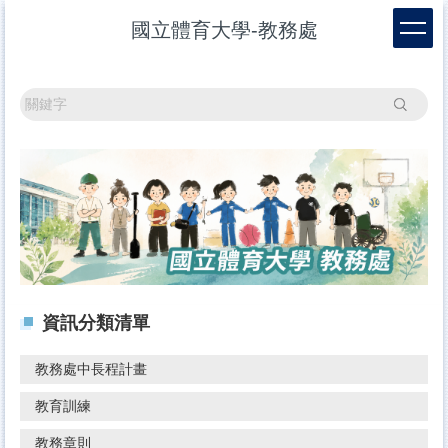
跳
國立體育大學-教務處
到
主
要
內
搜尋
容
區
資訊分類清單
教務處中長程計畫
教育訓練
教務章則