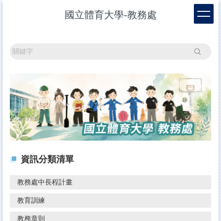
跳
國立體育大學-教務處
到
主
要
內
搜尋
容
區
資訊分類清單
教務處中長程計畫
教育訓練
教務章則