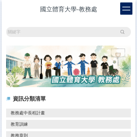
跳
國立體育大學-教務處
到
主
要
內
搜尋
容
區
資訊分類清單
教務處中長程計畫
教育訓練
教務章則