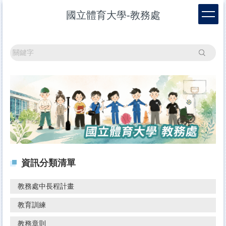
跳
國立體育大學-教務處
到
主
要
內
搜尋
容
區
資訊分類清單
教務處中長程計畫
教育訓練
教務章則