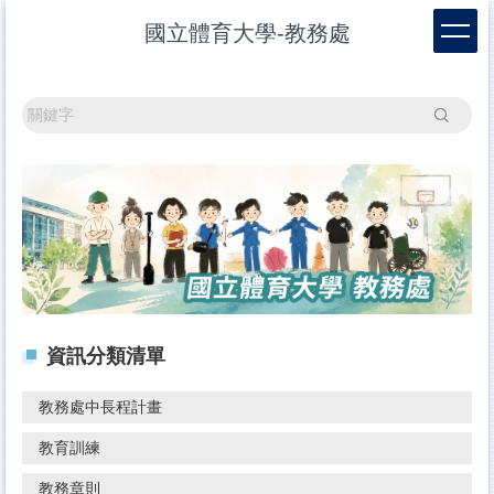
跳
國立體育大學-教務處
到
主
要
內
搜尋
容
區
資訊分類清單
教務處中長程計畫
教育訓練
教務章則